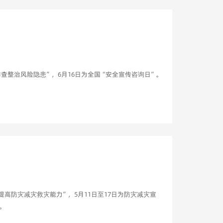
排查整治风险隐患”，6月16日为全国“安全宣传咨询日”。
提高防灾减灾救灾能力”，5月11日至17日为防灾减灾宣
。